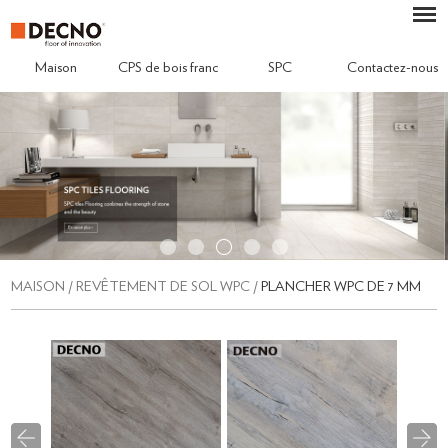
Maison
CPS de bois franc
SPC
Contactez-nous
MAISON
/
REVÊTEMENT DE SOL WPC
/
PLANCHER WPC DE 7 MM