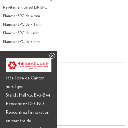
Revêtement de sol EIR SPC
Plancher SPC de 4 mm
Plancher SPC de 4,5 mm
Plancher SPC de 5 mm
Plancher SPC de 6 mm
Revêtement de sol stratifié
Plancher stratifié de 8 mm
133e Foire de Canton
Plancher stratifié de 12 mm
hors ligne
Sol stratifié 2200mm
Stand : Hall 9.3, B43-B44
Parquet stratifié en CHÊNE
Rencontrez DECNO
E.I.R. Revêtement de sol stratifié
Rencontrez l'innovation
Stratifié imperméable
en matière de