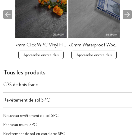
7mm Click WPC Vinyl Flooring Factory
7.0mm Waterproof Wpc Vinyl Flooring
Apprendre encore plus
Apprendre encore plus
App
Tous les produits
CPS de bois franc
Revêtement de sol SPC
Nouveau revêtement de sol SPC
Panneau mural SPC
Revêtement de sol en carrelage SPC