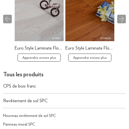
Euro Style Laminate Flooring Laminate Flooring Deals
Euro Style Laminate Flooring Wood Plank Flooring
Apprendre encore plus
Apprendre encore plus
App
Tous les produits
CPS de bois franc
Revêtement de sol SPC
Nouveau revêtement de sol SPC
Panneau mural SPC