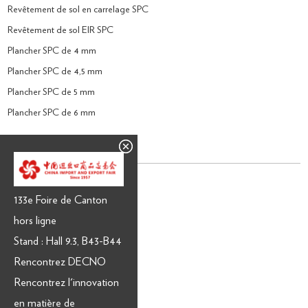
Revêtement de sol en carrelage SPC
Revêtement de sol EIR SPC
Plancher SPC de 4 mm
Plancher SPC de 4,5 mm
Plancher SPC de 5 mm
Plancher SPC de 6 mm
Revêtement de sol stratifié
Plancher stratifié de 8 mm
133e Foire de Canton
Plancher stratifié de 12 mm
hors ligne
Sol stratifié 2200mm
Stand : Hall 9.3, B43-B44
Parquet stratifié en CHÊNE
Rencontrez DECNO
E.I.R. Revêtement de sol stratifié
Rencontrez l'innovation
Stratifié imperméable
en matière de