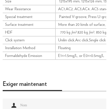
Size
1215x195 mm, 1215x126 mm, 1
Wear Resistance
AC1,AC2, AC3,AC4, AC5 standa
Special treatment
Painted V-groove, Press U-groo
Surface treatment
More than 20 kinds of surface, s
HDF
770 kg /m³,820 kg /m³, 850 kg 
Click system
Unilin click,Arc click,Single click
Installation Method
Floating
Formaldehyde Emission
E1<=1.5mg/L, or E0<=0.5mg/L
Exiger maintenant