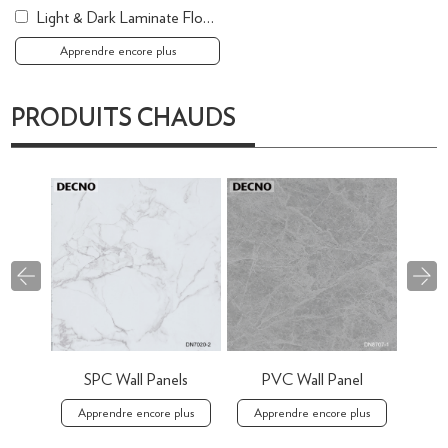
Light & Dark Laminate Flooring Dark Wood Floors
Apprendre encore plus
PRODUITS CHAUDS
SPC Wall Panels
PVC Wall Panel
Deco
Apprendre encore plus
Apprendre encore plus
App