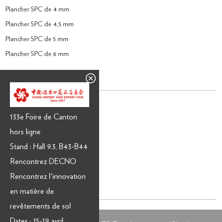
Plancher SPC de 4 mm
Plancher SPC de 4,5 mm
Plancher SPC de 5 mm
Plancher SPC de 6 mm
Revêtement de sol stratifié
Plancher stratifié de 8 mm
133e Foire de Canton
Plancher stratifié de 12 mm
hors ligne
Sol stratifié 2200mm
Stand : Hall 9.3, B43-B44
Parquet stratifié en CHÊNE
Rencontrez DECNO
E.I.R. Revêtement de sol stratifié
Rencontrez l'innovation
Stratifié imperméable
en matière de
revêtements de sol
Dates : 15-19 avril