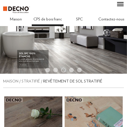
Maison
CPS de bois franc
SPC
Contactez-nous
MAISON
/
STRATIFIÉ
/
REVÊTEMENT DE SOL STRATIFIÉ